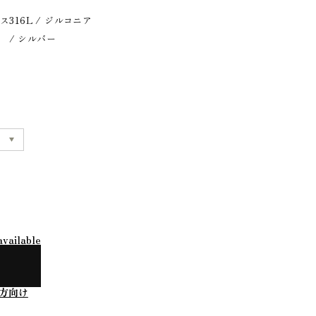
316L / ジルコニア
） / シルバー
available
方向け