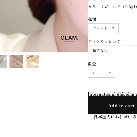
カラー：ゴールド（14kgf
種類
ギフトラッピング
数量
International shipping 
Add to cart
日本国内にお住まいの