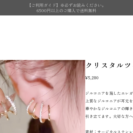
【ご利用ガイド】※必ずお読みください。
6500円以上のご購入で送料無料
クリスタルツ
¥5,280
ジルコニアを施したエレ
上質なジルコニアが耳元
華やかなジルコニアの輝
引き立てます。大切な方
素材：サージカルステンレス