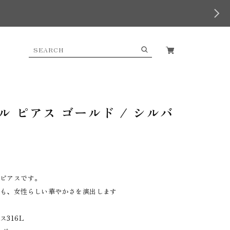
 ピアス ゴールド / シルバ
るピアスです。
らも、女性らしい華やかさを演出します
316L