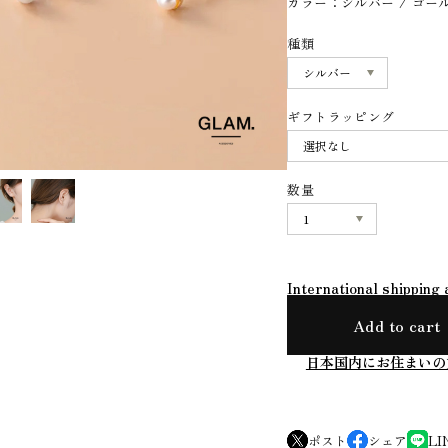
カラー：シルバー / ゴー
種類
ギフトラッピング
数量
International shipping 
Add to cart
日本国内にお住まいの
ポスト
シェア
LI