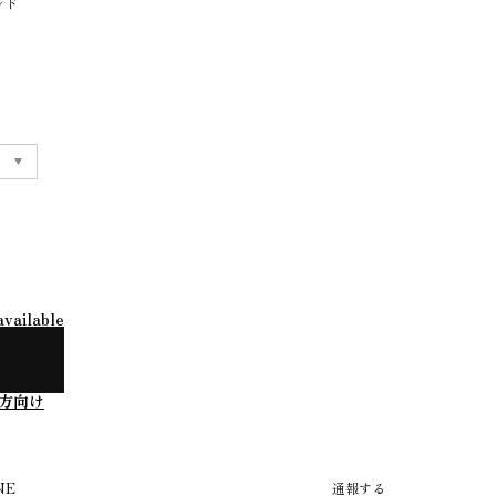
ルド
available
方向け
NE
通報する