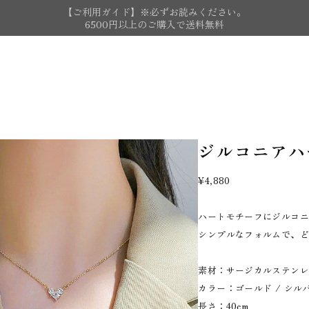
【ご利用ガイド】※必ずお読みください。
6500円以上のご購入で送料無料
ジルコニアハ
¥4,880
ハートモチーフにジルコ
シンプルなフォルムで、
素材：サージカルステンレス
カラー：ゴールド / シル
長さ：40cm