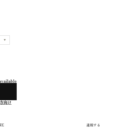
available
方向け
NE
通報する