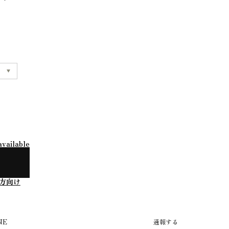
available
方向け
NE
通報する