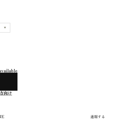
available
方向け
NE
通報する