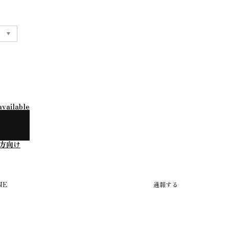
available
方向け
NE
通報する