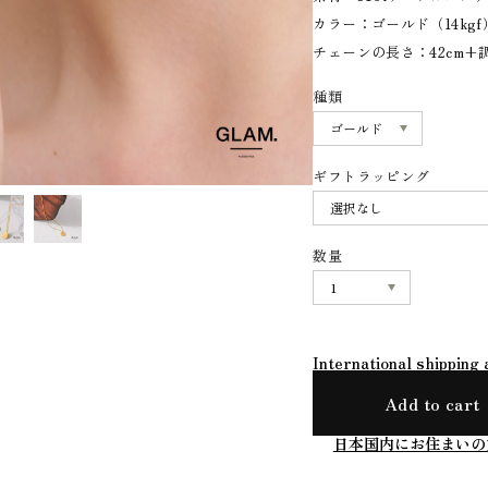
カラー：ゴールド（14kgf
チェーンの長さ：42cm+調
種類
ギフトラッピング
数量
International shipping 
Add to cart
日本国内にお住まいの