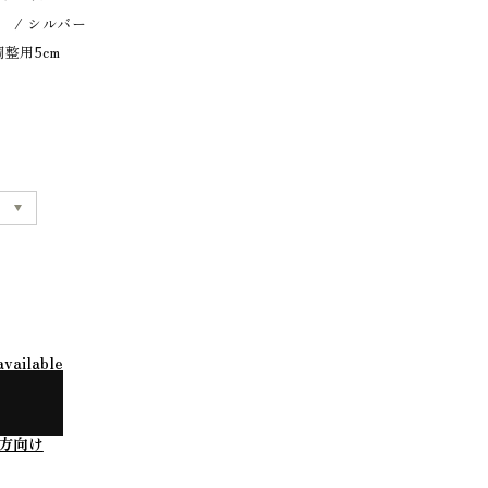
） / シルバー
整用5cm
available
方向け