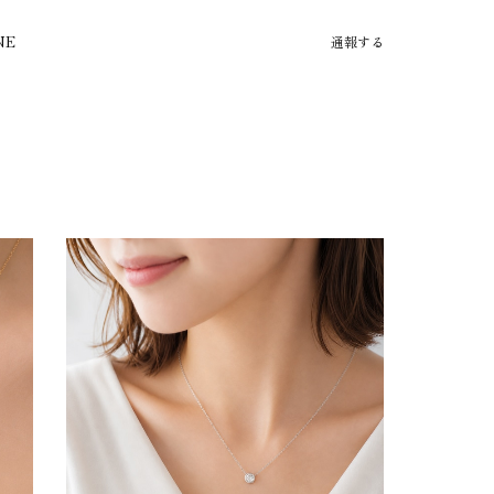
NE
通報する